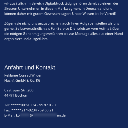
wir zusätzlich im Bereich Digitaldruck tätig, gehören damit zu einem der
ältesten Unternehmen in diesem Marktsegment in Deutschland und
können daher mit gutem Gewissen sagen: Unser Wissen ist Ihr Vorteil!
Zögern sie nicht, uns anzusprechen, auch Ihren Aufgaben stellen wir uns
gerne. Selbstverständlich als Full-Service Dienstleister vom Aufmaß über
die nötigen Genehmigungsverfahren bis zur Montage alles aus einer Hand
organisiert und ausgeführt.
Anfahrt und Kontakt.
Reklame Conrad Wilden
Nachf. GmbH & Co. KG
Castroper Str. 200
44791 Bochum
Tel:
*****00">0234 - 95 97 0 - 0
Fax:
*****21">0234 - 59 60 21
E-Mail:
ko
*****
@
************
en.de