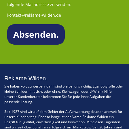
folgende Mailadresse zu senden:
kontakt@reklame-wilden.de
Reklame Wilden.
Sie haben vor, zu werben, dann sind Sie bei uns richtig. Egal ob große oder
kleine Schilder, mit Licht oder ohne, Kleinwagen oder LKW, mit Hilfe
unserer Kundenberater bekommen Sie für jede Ihrer Aufgaben die
passende Lösung.
Seit 1927 sind wir auf dem Gebiet der Außenwerbung deutschlandweit für
unsere Kunden tätig. Ebenso lange ist der Name Reklame Wilden ein
Begriff für Qualität, Zuverlässigkeit und Innovation. Mit diesen Tugenden
sind wir seit über 80 Jahren erfolgreich am Markt tätig. Seit 20 Jahren sind