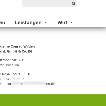
en
Leistungen
Wir!
klame Conrad Wilden
chf. GmbH & Co. KG
stroper Str. 200
791 Bochum
l: 0234 – 95 97 0 – 0
x:0234 – 59 60 21
Mail:
ko
*****
@
************
en.de