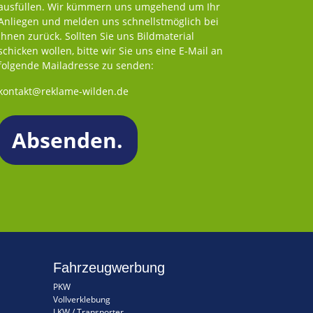
ausfüllen. Wir kümmern uns umgehend um Ihr
Anliegen und melden uns schnellstmöglich bei
Ihnen zurück. Sollten Sie uns Bildmaterial
schicken wollen, bitte wir Sie uns eine E-Mail an
folgende Mailadresse zu senden:
kontakt@reklame-wilden.de
Fahrzeugwerbung
PKW
Vollverklebung
LKW / Transporter