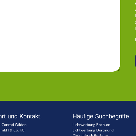
rt und Kontakt.
Häufige Suchbegriffe
 Conrad Wilden
Lichtwerbung Bochum
GmbH & Co. KG
Lichtwerbung Dortmund
Digitaldruck Bochum