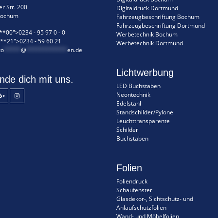
r Str. 200
Digitaldruck Dortmund
Bochum
Fahrzeugbeschriftung Bochum
Fahrzeugbeschriftung Dortmund
**00">0234 - 95 97 0 - 0
Werbetechnik Bochum
**21">0234 - 59 60 21
Werbetechnik Dortmund
ko
*****
@
************
en.de
Lichtwerbung
nde dich mit uns.
LED Buchstaben
Neontechnik
Edelstahl
Standschilder/Pylone
Leuchttransparente
Schilder
Buchstaben
Folien
Foliendruck
Schaufenster
Glasdekor-, Sichtschutz- und
Anlaufschutzfolien
Wand- und Möbelfolien