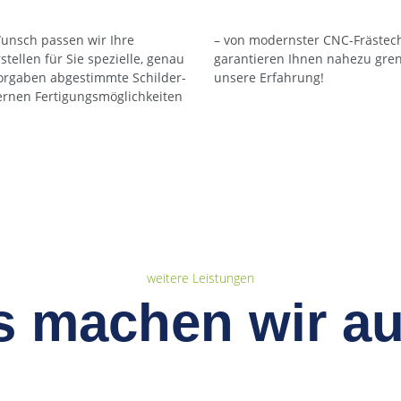
Wunsch passen wir Ihre
g bis zum Digitaldruck –
tellen für Sie spezielle, genau
gsfreiheit. Vertrauen Sie auf
Vorgaben abgestimmte Schilder-
unsere Erfahrung!
rnen Fertigungsmöglichkeiten
weitere Leistungen
s machen wir au