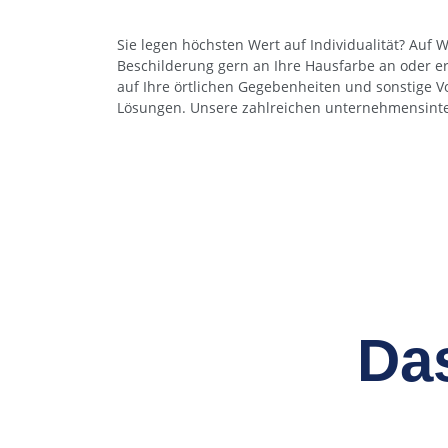
Sie legen höchsten Wert auf Individualität? Auf 
– von modernster CNC-Frästechnik über die Lackierun
Beschilderung gern an Ihre Hausfarbe an oder ers
garantieren Ihnen nahezu grenzenlose Gestaltun
auf Ihre örtlichen Gegebenheiten und sonstige 
Lösungen. Unsere zahlreichen unternehmensinte
Da