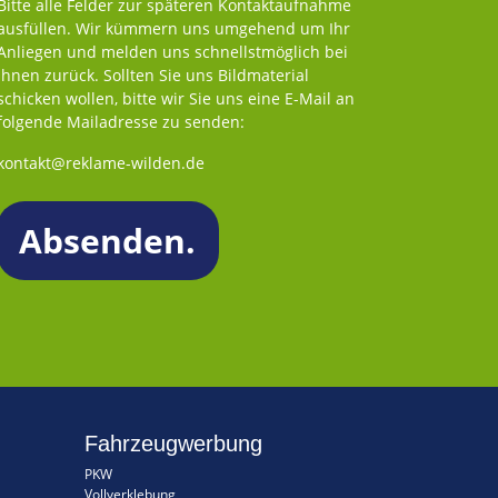
Bitte alle Felder zur späteren Kontaktaufnahme
ausfüllen. Wir kümmern uns umgehend um Ihr
Anliegen und melden uns schnellstmöglich bei
Ihnen zurück. Sollten Sie uns Bildmaterial
schicken wollen, bitte wir Sie uns eine E-Mail an
folgende Mailadresse zu senden:
kontakt@reklame-wilden.de
Fahrzeugwerbung
PKW
Vollverklebung