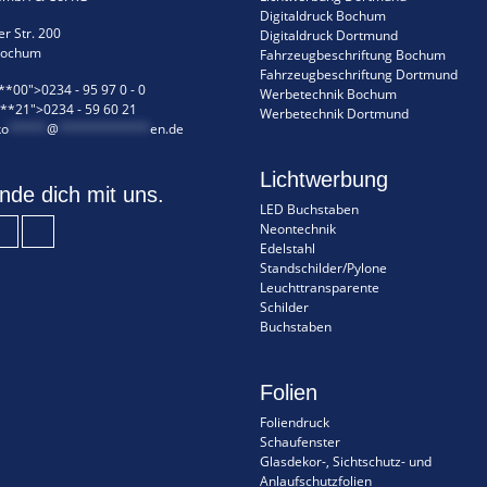
Digitaldruck Bochum
r Str. 200
Digitaldruck Dortmund
Bochum
Fahrzeugbeschriftung Bochum
Fahrzeugbeschriftung Dortmund
**00">0234 - 95 97 0 - 0
Werbetechnik Bochum
**21">0234 - 59 60 21
Werbetechnik Dortmund
ko
*****
@
************
en.de
Lichtwerbung
nde dich mit uns.
LED Buchstaben
Neontechnik
Edelstahl
Standschilder/Pylone
Leuchttransparente
Schilder
Buchstaben
Folien
Foliendruck
Schaufenster
Glasdekor-, Sichtschutz- und
Anlaufschutzfolien