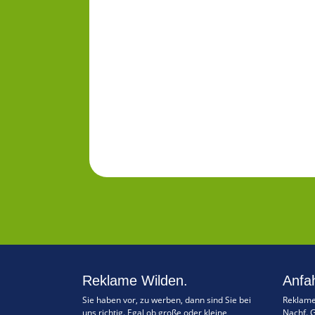
Reklame Wilden.
Anfah
Sie haben vor, zu werben, dann sind Sie bei
Reklame
uns richtig. Egal ob große oder kleine
Nachf. 