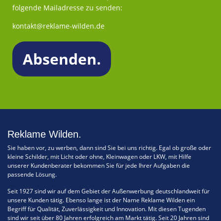
folgende Mailadresse zu senden:
kontakt@reklame-wilden.de
Reklame Wilden.
Sie haben vor, zu werben, dann sind Sie bei uns richtig. Egal ob große oder
kleine Schilder, mit Licht oder ohne, Kleinwagen oder LKW, mit Hilfe
unserer Kundenberater bekommen Sie für jede Ihrer Aufgaben die
passende Lösung.
Seit 1927 sind wir auf dem Gebiet der Außenwerbung deutschlandweit für
unsere Kunden tätig. Ebenso lange ist der Name Reklame Wilden ein
Begriff für Qualität, Zuverlässigkeit und Innovation. Mit diesen Tugenden
sind wir seit über 80 Jahren erfolgreich am Markt tätig. Seit 20 Jahren sind