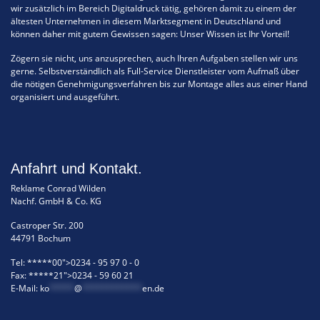
wir zusätzlich im Bereich Digitaldruck tätig, gehören damit zu einem der
ältesten Unternehmen in diesem Marktsegment in Deutschland und
können daher mit gutem Gewissen sagen: Unser Wissen ist Ihr Vorteil!
Zögern sie nicht, uns anzusprechen, auch Ihren Aufgaben stellen wir uns
gerne. Selbstverständlich als Full-Service Dienstleister vom Aufmaß über
die nötigen Genehmigungsverfahren bis zur Montage alles aus einer Hand
organisiert und ausgeführt.
Anfahrt und Kontakt.
Reklame Conrad Wilden
Nachf. GmbH & Co. KG
Castroper Str. 200
44791 Bochum
Tel:
*****00">0234 - 95 97 0 - 0
Fax:
*****21">0234 - 59 60 21
E-Mail:
ko
*****
@
************
en.de